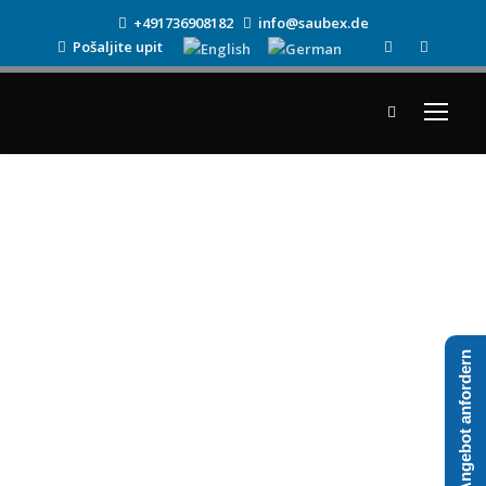
+491736908182
info@saubex.de
Pošaljite upit
Angebot anfordern